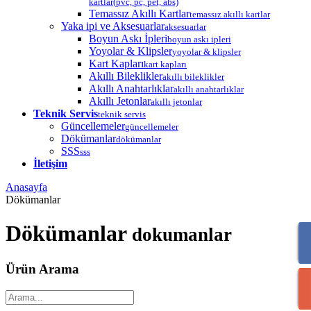
kartlar(pvc, pc, pet, abs)
Temassız Akıllı Kartlar
temassız akıllı kartlar
Yaka ipi ve Aksesuarlar
aksesuarlar
Boyun Askı İpleri
boyun askı ipleri
Yoyolar & Klipsler
yoyolar & klipsler
Kart Kapları
kart kapları
Akıllı Bileklikler
akıllı bileklikler
Akıllı Anahtarlıklar
akıllı anahtarlıklar
Akıllı Jetonlar
akıllı jetonlar
Teknik Servis
teknik servis
Güncellemeler
güncellemeler
Dökümanlar
dökümanlar
SSS
sss
İletişim
Anasayfa
Dökümanlar
Dökümanlar
dokumanlar
Ürün Arama