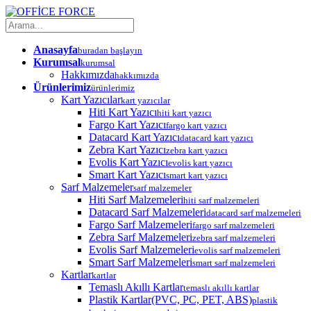
Anasayfa
buradan başlayın
Kurumsal
kurumsal
Hakkımızda
hakkımızda
Ürünlerimiz
ürünlerimiz
Kart Yazıcılar
kart yazıcılar
Hiti Kart Yazıcı
hiti kart yazıcı
Fargo Kart Yazıcı
fargo kart yazıcı
Datacard Kart Yazıcı
datacard kart yazıcı
Zebra Kart Yazıcı
zebra kart yazıcı
Evolis Kart Yazıcı
evolis kart yazıcı
Smart Kart Yazıcı
smart kart yazıcı
Sarf Malzemeler
sarf malzemeler
Hiti Sarf Malzemeleri
hiti sarf malzemeleri
Datacard Sarf Malzemeleri
datacard sarf malzemeleri
Fargo Sarf Malzemeleri
fargo sarf malzemeleri
Zebra Sarf Malzemeleri
zebra sarf malzemeleri
Evolis Sarf Malzemeleri
evolis sarf malzemeleri
Smart Sarf Malzemeleri
smart sarf malzemeleri
Kartlar
kartlar
Temaslı Akıllı Kartlar
temaslı akıllı kartlar
Plastik Kartlar(PVC, PC, PET, ABS)
plastik