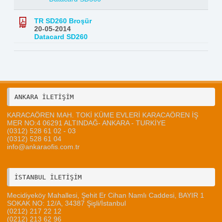
TR SD260 Broşür
20-05-2014
Datacard SD260
ANKARA İLETİŞİM 
KARACAÖREN MAH. TOKİ KÜME EVLERİ KARACAÖREN İŞ
MER NO:4 06291 ALTINDAĞ- ANKARA - TURKİYE
(0312) 528 61 02 - 03
(0312) 528 61 04
info@ankaraofis.com.tr
Mecidiyeköy Mahallesi, Şehit Er Cihan Namlı Caddesi, BAYIR 1
SOKAK NO: 12/A, 34387 Şişli/İstanbul
(0212) 217 22 12
(0212) 213 62 96