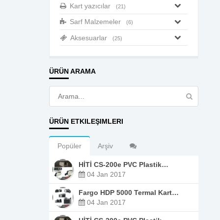
Kart yazıcılar
(21)
Sarf Malzemeler
(6)
Aksesuarlar
(25)
ÜRÜN ARAMA
ÜRÜN ETKILEŞIMLERI
Popüler
Arşiv
HİTİ CS-200e PVC Plastik…
04 Jan 2017
Fargo HDP 5000 Termal Kart…
04 Jan 2017