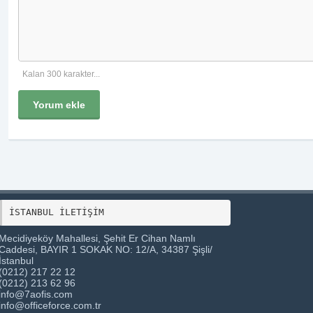
Kalan 300 karakter...
Yorum ekle
Mecidiyeköy Mahallesi, Şehit Er Cihan Namlı
Caddesi, BAYIR 1 SOKAK NO: 12/A, 34387 Şişli/
İstanbul
(0212) 217 22 12
(0212) 213 62 96
info@7aofis.com
info@officeforce.com.tr