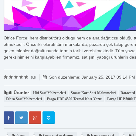
Office Force; hem distribütörü olduğu hem de ana dağıtıcısı olduğu t
etmektedir. Öncelikli olarak tüm markalarda, pazarda çok talep gören
gelen talepler doğrultusunda termin tarihi verebilmektedir. Tüm yazı
gereksinimlerini karşılayabilen firmamız, satışını yaptığı ürünlerin de
Son düzenleme: January 25, 2017 09:14 PM
0.0
İlgili Ürünler
:
Hiti Sarf Malzemeleri
Smart Kart Sarf Malzemeleri
Datacard 
Zebra Sarf Malzemeleri
Fargo HDP 4500 Termal Kart Yazıcı
Fargo HDP 5000 Te
fargo
fargo sarf malzeme
kart yazıcı sarf
ka