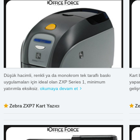
Düşük hacimli, renkli ya da monokrom tek taraﬂı baskı
Kart 
uygulamaları için ideal olan ZXP Series 1, minimum
yapan
yatırımla eksiksiz.
okumaya devam et
geliş
Zebra ZXP7 Kart Yazıcı
Ze