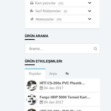
Kart yazıcılar
(21)
Sarf Malzemeler
(6)
Aksesuarlar
(25)
ÜRÜN ARAMA
ÜRÜN ETKILEŞIMLERI
Popüler
Arşiv
HİTİ CS-200e PVC Plastik…
04 Jan 2017
Fargo HDP 5000 Termal Kart…
04 Jan 2017