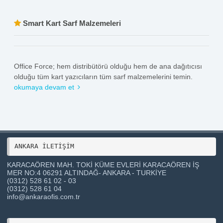
Smart Kart Sarf Malzemeleri
Office Force; hem distribütörü olduğu hem de ana dağıtıcısı
olduğu tüm kart yazıcıların tüm sarf malzemelerini temin.
okumaya devam et
ANKARA İLETİŞİM 
KARACAÖREN MAH. TOKİ KÜME EVLERİ KARACAÖREN İŞ
MER NO:4 06291 ALTINDAĞ- ANKARA - TURKİYE
(0312) 528 61 02 - 03
(0312) 528 61 04
info@ankaraofis.com.tr