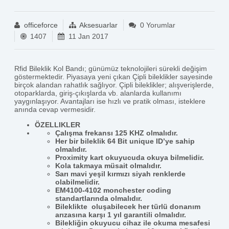
officeforce
Aksesuarlar
0 Yorumlar
1407
11 Jan 2017
Rfid Bileklik Kol Bandı; günümüz teknolojileri sürekli değişim
göstermektedir. Piyasaya yeni çıkan Çipli bileklikler sayesinde
birçok alandan rahatlık sağlıyor. Çipli bileklikler; alışverişlerde,
otoparklarda, giriş-çıkışlarda vb. alanlarda kullanımı
yaygınlaşıyor. Avantajları ise hızlı ve pratik olması, isteklere
anında cevap vermesidir.
ÖZELLIKLER
Çalışma frekansı 125 KHZ olmalıdır.
Her bir bileklik 64 Bit unique ID’ye sahip
olmalıdır.
Proximity kart okuyucuda okuya bilmelidir.
Kola takmaya müsait olmalıdır.
Sarı mavi yeşil kırmızı siyah renklerde
olabilmelidir.
EM4100-4102 monchester coding
standartlarında olmalıdır.
Bileklikte oluşabilecek her türlü donanım
arızasına karşı 1 yıl garantili olmalıdır.
Bilekliğin okuyucu cihaz ile okuma mesafesi