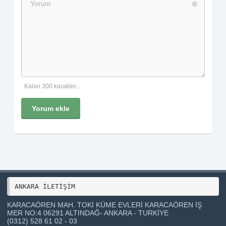
Kalan 300 karakter...
Yorum ekle
ANKARA İLETİŞİM 
KARACAÖREN MAH. TOKİ KÜME EVLERİ KARACAÖREN İŞ
MER NO:4 06291 ALTINDAĞ- ANKARA - TURKİYE
(0312) 528 61 02 - 03