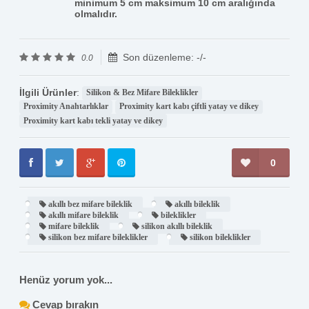
minimum 5 cm maksimum 10 cm aralığında
olmalıdır.
Son düzenleme: -/-
0.0
İlgili Ürünler
:
Silikon & Bez Mifare Bileklikler
Proximity Anahtarlıklar
Proximity kart kabı çiftli yatay ve dikey
Proximity kart kabı tekli yatay ve dikey
0
akıllı bez mifare bileklik
akıllı bileklik
akıllı mifare bileklik
bileklikler
mifare bileklik
silikon akıllı bileklik
silikon bez mifare bileklikler
silikon bileklikler
Henüz yorum yok...
Cevap bırakın