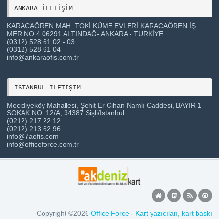
ANKARA İLETİŞİM 
KARACAÖREN MAH. TOKİ KÜME EVLERİ KARACAÖREN İŞ
MER NO:4 06291 ALTINDAĞ- ANKARA - TURKİYE
(0312) 528 61 02 - 03
(0312) 528 61 04
info@ankaraofis.com.tr
Mecidiyeköy Mahallesi, Şehit Er Cihan Namlı Caddesi, BAYIR 1
SOKAK NO: 12/A, 34387 Şişli/İstanbul
(0212) 217 22 12
(0212) 213 62 96
info@7aofis.com
info@officeforce.com.tr
Copyright ©2026
Office Force - Kart yazıcıları, kart baskı