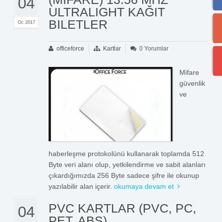
04
ULTRALIGHT KAĞIT
BILETLER
Oc 2017
officeforce
Kartlar
0 Yorumlar
Mifare
güvenlik
ve
haberleşme protokolünü kullanarak toplamda 512
Byte veri alanı olup, yetkilendirme ve sabit alanları
çıkardığımızda 256 Byte sadece şifre ile okunup
yazılabilir alan içerir.
okumaya devam et
PVC KARTLAR (PVC, PC,
04
PET, ABS)