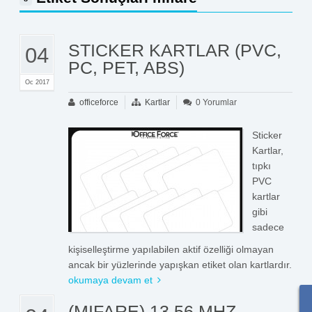
STICKER KARTLAR (PVC,
04
PC, PET, ABS)
Oc 2017
officeforce
Kartlar
0 Yorumlar
Sticker
Kartlar,
tıpkı
PVC
kartlar
gibi
sadece
kişiselleştirme yapılabilen aktif özelliği olmayan
ancak bir yüzlerinde yapışkan etiket olan kartlardır.
okumaya devam et
(MIFARE) 13.56 MHZ