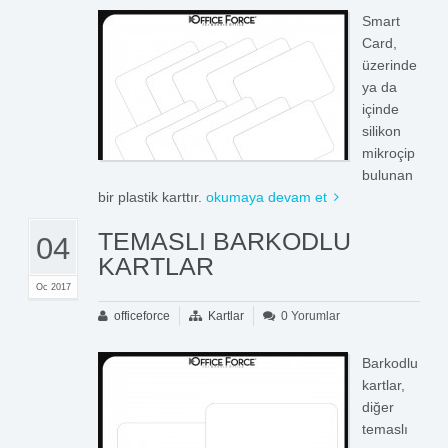
Smart
Card,
üzerinde
ya da
içinde
silikon
mikroçip
bulunan
bir plastik karttır.
okumaya devam et
TEMASLI BARKODLU
04
KARTLAR
Oc 2017
officeforce
Kartlar
0 Yorumlar
Barkodlu
kartlar,
diğer
temaslı