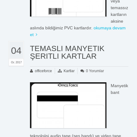
veya
temassız
kartların
aksine
aslında bildiğimiz PVC kartlardır.
okumaya devam
et
TEMASLI MANYETIK
04
ŞERITLI KARTLAR
Oc 2017
officeforce
Kartlar
0 Yorumlar
Manyetik
bant
teknolojisi audio tape (ses bandı) ve video tape