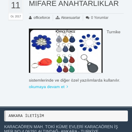
MIFARE ANAHTARLIKLAR
11
Oc 2017
officeforce
Aksesuarlar
0 Yorumlar
Turnike
sistemlerinde ve diğer özel yazılımlarda kullanılır.
okumaya devam et
ANKARA İLETİŞİM 
KARACAÖREN MAH. TOKİ KÜME EVLERİ KARACAÖREN İŞ
MER NO:4 06291 ALTINDAĞ- ANKARA - TURKİYE